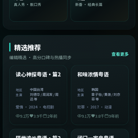
真人秀 · 脱口秀
新番 · 经典长篇
精选推荐
查看更多
编辑精选 · 高分口碑与热播同步
1:54:36
2:08:51
中国台湾
韩国
精选
精选
读心神探粤语·篇2
和味浓情粤语
中国台湾
韩国
地区
地区
刘德华 / 周润发 / 周
章子怡 / 黄渤 / 刘亦
主演
主演
迅 等
菲 等
爱情
·
2024
·
电视剧
犯罪
·
2017
·
动漫
9.2万
3.9千
2年前
9.1万
3.8千
9年前
2:05:21
1:06:37
韩国
中国香港
精选
精选
隔世追凶粤语·篇2
闭门一家亲粤语