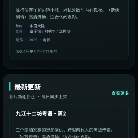
独行侠客守护边陲小城，对抗外敌与内心孤寂。（武侠
剧情）高清流畅，适合休闲观影。
中国大陆
地区
章子怡 / 刘德华 / 沈腾 等
主演
动作
·
2019
·
电影
8.4万
3.7千
7年前
最新更新
查看更多
新片新剧新番 · 每日同步上架
1:20:26
中国大陆
最新
九江十二坊粤语·篇2
三个酿酒家族的恩怨情仇，跨越两代人的商战传奇。
（家族传奇）高清流畅，适合休闲观影。