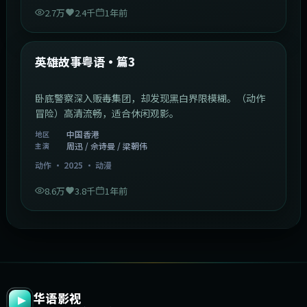
2.7万
2.4千
1年前
2:09:45
中国香港
最新
英雄故事粤语·篇3
卧底警察深入贩毒集团，却发现黑白界限模糊。（动作
冒险）高清流畅，适合休闲观影。
中国香港
地区
周迅 / 佘诗曼 / 梁朝伟
主演
动作
·
2025
·
动漫
8.6万
3.8千
1年前
华语影视