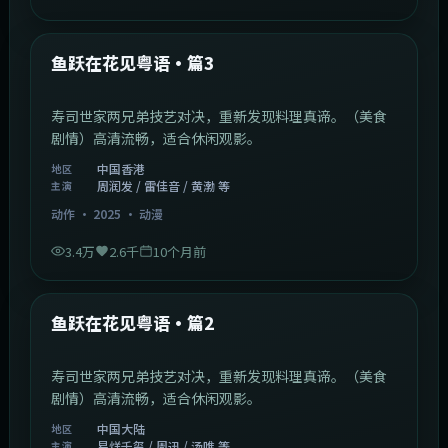
1:02:40
中国香港
最新
鱼跃在花见粤语·篇3
寿司世家两兄弟技艺对决，重新发现料理真谛。（美食
剧情）高清流畅，适合休闲观影。
中国香港
地区
周润发 / 雷佳音 / 黄渤 等
主演
动作
·
2025
·
动漫
3.4万
2.6千
10个月前
1:09:53
中国大陆
最新
鱼跃在花见粤语·篇2
寿司世家两兄弟技艺对决，重新发现料理真谛。（美食
剧情）高清流畅，适合休闲观影。
中国大陆
地区
易烊千玺 / 周迅 / 汤唯 等
主演