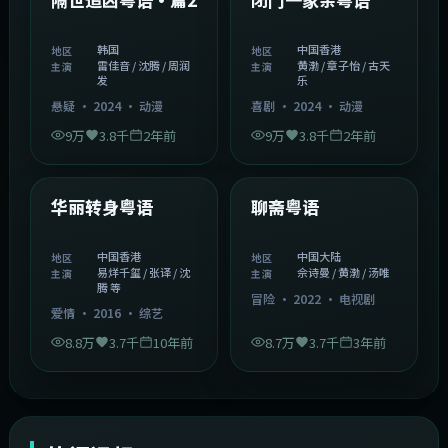
韩国
中国香港
地区
地区
雷佳音 / 沈腾 / 周润
黄渤 / 章子怡 / 古天
主演
主演
发
乐
悬疑
·
2024
·
动漫
喜剧
·
2024
·
动漫
9万
3.8千
2年前
9万
3.8千
2年前
1:27:50
2:02:43
中国香港
中国大陆
精选
精选
华丽转身粤语
聊斋粤语
中国香港
中国大陆
地区
地区
易烊千玺 / 张译 / 沈
佘诗曼 / 黄渤 / 汤唯
主演
主演
腾 等
冒险
·
2022
·
电视剧
爱情
·
2016
·
综艺
8.8万
3.7千
10年前
8.7万
3.7千
3年前