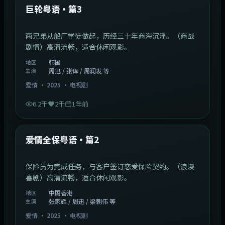
最新
巨轮粤语·篇3
两兄弟从船厂学徒做起，历经三十年商海沉浮。（商战
剧情）高清流畅，适合休闲观影。
韩国
地区
周迅 / 张译 / 周润发 等
主演
爱情
·
2025
·
电视剧
6.2千
2千
1年前
47:04
中国香港
最新
爱情全保粤语·篇2
保险员为完成任务，与客户签订恋爱保险契约。（浪漫
喜剧）高清流畅，适合休闲观影。
中国香港
地区
张家辉 / 周迅 / 梁朝伟 等
主演
爱情
·
2025
·
电视剧