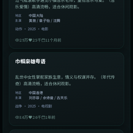
乐爱情）高清流畅，适合休闲观影。
中国大陆
地区
黄渤 / 章子怡 / 沈腾
主演
动作
·
2025
·
电影
2.9万
2.5千
11个月前
1:29:59
中国香港
最新
巾帼枭雄粤语
乱世中女性掌舵家族生意，情义与权谋并存。（年代传
奇）高清流畅，适合休闲观影。
中国香港
地区
刘亦菲 / 佘诗曼 / 古天乐
主演
战争
·
2025
·
电视剧
3.6万
2.6千
1年前
2:01:03
韩国