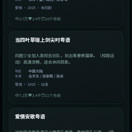
爱情
·
2025
·
电视剧
2.7万
2.4千
10个月前
1:23:05
中国大陆
最新
当四叶草碰上剑尖时粤语
问题少女加入高校击剑队，划出青春新篇章。（校园运
动）高清流畅，适合休闲观影。
中国大陆
地区
古天乐 / 张家辉 / 张译
主演
爱情
·
2025
·
动漫
7.2万
3.4千
11个月前
1:46:58
中国大陆
最新
爱情安歌粤语
过气摇滚歌手遇见小镇音乐老师，重拾音乐与爱。（音