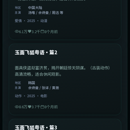
中国大陆
地区
汤唯 / 佘诗曼 / 周迅 等
主演
爱情
·
2025
·
动漫
6.1万
3.2千
8个月前
2:13:08
韩国
最新
玉面飞狐粤语·篇2
面具侠盗劫富济贫，揭开朝廷惊天阴谋。（古装动作）
高清流畅，适合休闲观影。
韩国
地区
佘诗曼 / 张译 / 黄渤
主演
动作
·
2025
·
电影
8.6万
3.7千
8个月前
1:07:39
中国大陆
最新
玉面飞狐粤语·篇3