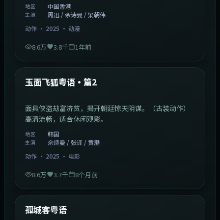
中国香港
地区
周迅 / 佘诗曼 / 梁朝伟
主演
动作
·
2025
·
动漫
8.6万
3.8千
1年前
2:13:08
韩国
热门
玉面飞狐粤语·篇2
面具侠盗劫富济贫，揭开朝廷惊天阴谋。（古装动作）
高清流畅，适合休闲观影。
韩国
地区
佘诗曼 / 张译 / 黄渤
主演
动作
·
2025
·
电影
8.6万
3.7千
8个月前
1:11:10
中国大陆
热门
孤城客粤语