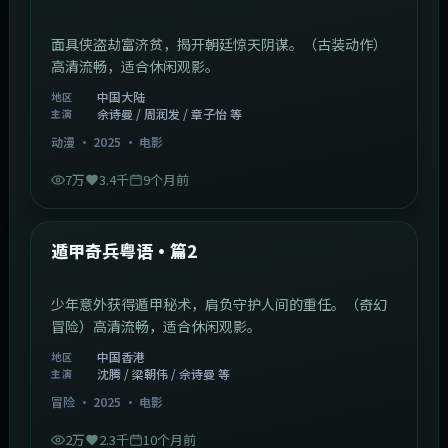
面具侠盗劫富济贫，揭开朝廷惊天阴谋。（古装动作）
高清流畅，适合休闲观影。
中国大陆
地区
佘诗曼 / 周润发 / 章子怡 等
主演
动漫
·
2025
·
电影
7万
3.4千
9个月前
1:10:21
中国香港
最新
遁甲奇兵粤语·篇2
少年意外获得遁甲秘术，肩负守护人间的重任。（奇幻
冒险）高清流畅，适合休闲观影。
中国香港
地区
沈腾 / 梁朝伟 / 佘诗曼 等
主演
冒险
·
2025
·
电影
2万
2.3千
10个月前