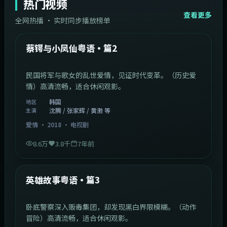
热门视频
查看更多
全网热播 · 实时同步播放榜单
44:14
韩国
热门
蔡锷与小凤仙粤语·篇2
民国将军与歌女的乱世爱情，见证时代变革。（历史爱
情）高清流畅，适合休闲观影。
韩国
地区
沈腾 / 张家辉 / 黄渤 等
主演
爱情
·
2018
·
电视剧
8.6万
3.8千
7年前
2:09:45
中国香港
热门
英雄故事粤语·篇3
卧底警察深入贩毒集团，却发现黑白界限模糊。（动作
冒险）高清流畅，适合休闲观影。