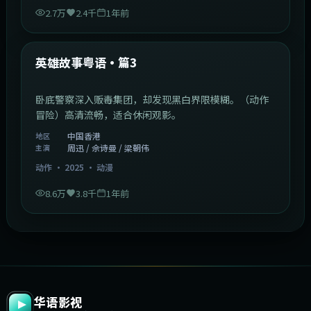
2.7万
2.4千
1年前
2:09:45
中国香港
最新
英雄故事粤语·篇3
卧底警察深入贩毒集团，却发现黑白界限模糊。（动作
冒险）高清流畅，适合休闲观影。
中国香港
地区
周迅 / 佘诗曼 / 梁朝伟
主演
动作
·
2025
·
动漫
8.6万
3.8千
1年前
华语影视