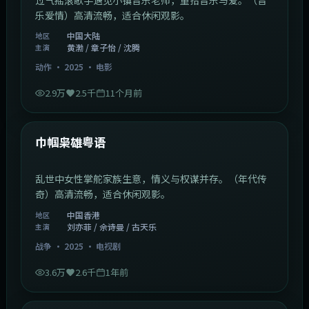
乐爱情）高清流畅，适合休闲观影。
中国大陆
地区
黄渤 / 章子怡 / 沈腾
主演
动作
·
2025
·
电影
2.9万
2.5千
11个月前
1:29:59
中国香港
最新
巾帼枭雄粤语
乱世中女性掌舵家族生意，情义与权谋并存。（年代传
奇）高清流畅，适合休闲观影。
中国香港
地区
刘亦菲 / 佘诗曼 / 古天乐
主演
战争
·
2025
·
电视剧
3.6万
2.6千
1年前
2:01:03
韩国