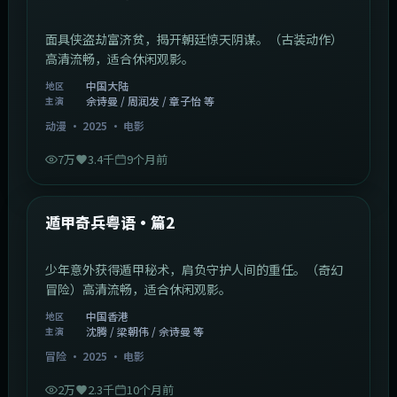
面具侠盗劫富济贫，揭开朝廷惊天阴谋。（古装动作）
高清流畅，适合休闲观影。
中国大陆
地区
佘诗曼 / 周润发 / 章子怡 等
主演
动漫
·
2025
·
电影
7万
3.4千
9个月前
1:10:21
中国香港
最新
遁甲奇兵粤语·篇2
少年意外获得遁甲秘术，肩负守护人间的重任。（奇幻
冒险）高清流畅，适合休闲观影。
中国香港
地区
沈腾 / 梁朝伟 / 佘诗曼 等
主演
冒险
·
2025
·
电影
2万
2.3千
10个月前