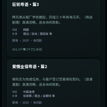
最新
巨轮粤语·篇3
两兄弟从船厂学徒做起，历经三十年商海沉浮。（商战
剧情）高清流畅，适合休闲观影。
韩国
地区
周迅 / 张译 / 周润发 等
主演
爱情
·
2025
·
电视剧
6.2千
2千
1年前
47:04
中国香港
最新
爱情全保粤语·篇2
保险员为完成任务，与客户签订恋爱保险契约。（浪漫
喜剧）高清流畅，适合休闲观影。
中国香港
地区
张家辉 / 周迅 / 梁朝伟 等
主演
爱情
·
2025
·
电视剧