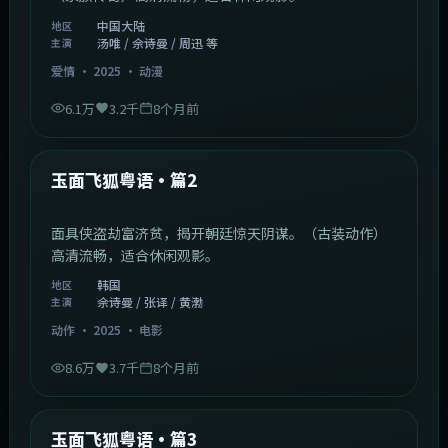
中国大陆
地区
汤唯 / 佘诗曼 / 周迅 等
主演
爱情
·
2025
·
动漫
6.1万
3.2千
8个月前
2:13:08
韩国
最新
玉面飞狐粤语·篇2
面具侠盗劫富济贫，揭开朝廷惊天阴谋。（古装动作）
高清流畅，适合休闲观影。
韩国
地区
佘诗曼 / 张译 / 黄渤
主演
动作
·
2025
·
电影
8.6万
3.7千
8个月前
1:07:39
中国大陆
最新
玉面飞狐粤语·篇3