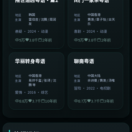
韩国
中国香港
地区
地区
雷佳音 / 沈腾 / 周润
黄渤 / 章子怡 / 古天
主演
主演
发
乐
悬疑
·
2024
·
动漫
喜剧
·
2024
·
动漫
9万
3.8千
2年前
9万
3.8千
2年前
1:27:50
2:02:43
中国香港
中国大陆
精选
精选
华丽转身粤语
聊斋粤语
中国香港
中国大陆
地区
地区
易烊千玺 / 张译 / 沈
佘诗曼 / 黄渤 / 汤唯
主演
主演
腾 等
冒险
·
2022
·
电视剧
爱情
·
2016
·
综艺
8.8万
3.7千
10年前
8.7万
3.7千
3年前