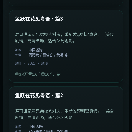
1:02:40
中国香港
最新
鱼跃在花见粤语·篇3
寿司世家两兄弟技艺对决，重新发现料理真谛。（美食
剧情）高清流畅，适合休闲观影。
中国香港
地区
周润发 / 雷佳音 / 黄渤 等
主演
动作
·
2025
·
动漫
3.4万
2.6千
10个月前
1:09:53
中国大陆
最新
鱼跃在花见粤语·篇2
寿司世家两兄弟技艺对决，重新发现料理真谛。（美食
剧情）高清流畅，适合休闲观影。
中国大陆
地区
易烊千玺 / 周迅 / 汤唯 等
主演