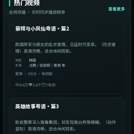
热门视频
查看更多
全网热播 · 实时同步播放榜单
44:14
韩国
热门
蔡锷与小凤仙粤语·篇2
民国将军与歌女的乱世爱情，见证时代变革。（历史爱
情）高清流畅，适合休闲观影。
韩国
地区
沈腾 / 张家辉 / 黄渤 等
主演
爱情
·
2018
·
电视剧
8.6万
3.8千
7年前
2:09:45
中国香港
热门
英雄故事粤语·篇3
卧底警察深入贩毒集团，却发现黑白界限模糊。（动作
冒险）高清流畅，适合休闲观影。