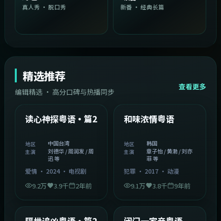
真人秀 · 脱口秀
新番 · 经典长篇
精选推荐
查看更多
编辑精选 · 高分口碑与热播同步
1:54:36
2:08:51
中国台湾
韩国
精选
精选
读心神探粤语·篇2
和味浓情粤语
中国台湾
韩国
地区
地区
刘德华 / 周润发 / 周
章子怡 / 黄渤 / 刘亦
主演
主演
迅 等
菲 等
爱情
·
2024
·
电视剧
犯罪
·
2017
·
动漫
9.2万
3.9千
2年前
9.1万
3.8千
9年前
2:05:21
1:06:37
韩国
中国香港
精选
精选
隔世追凶粤语·篇2
闭门一家亲粤语