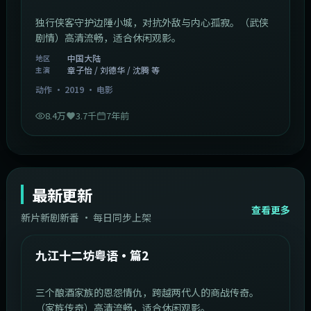
独行侠客守护边陲小城，对抗外敌与内心孤寂。（武侠
剧情）高清流畅，适合休闲观影。
中国大陆
地区
章子怡 / 刘德华 / 沈腾 等
主演
动作
·
2019
·
电影
8.4万
3.7千
7年前
最新更新
查看更多
新片新剧新番 · 每日同步上架
1:20:26
中国大陆
最新
九江十二坊粤语·篇2
三个酿酒家族的恩怨情仇，跨越两代人的商战传奇。
（家族传奇）高清流畅，适合休闲观影。