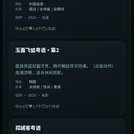
中国香港
地区
周迅 / 佘诗曼 / 梁朝伟
主演
动作
·
2025
·
动漫
8.6万
3.8千
1年前
2:13:08
韩国
热门
玉面飞狐粤语·篇2
面具侠盗劫富济贫，揭开朝廷惊天阴谋。（古装动作）
高清流畅，适合休闲观影。
韩国
地区
佘诗曼 / 张译 / 黄渤
主演
动作
·
2025
·
电影
8.6万
3.7千
8个月前
1:11:10
中国大陆
热门
孤城客粤语