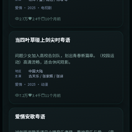
爱情
·
2025
·
电视剧
2.7万
2.4千
10个月前
1:23:05
中国大陆
最新
当四叶草碰上剑尖时粤语
问题少女加入高校击剑队，划出青春新篇章。（校园运
动）高清流畅，适合休闲观影。
中国大陆
地区
古天乐 / 张家辉 / 张译
主演
爱情
·
2025
·
动漫
7.2万
3.4千
11个月前
1:46:58
中国大陆
最新
爱情安歌粤语
过气摇滚歌手遇见小镇音乐老师，重拾音乐与爱。（音