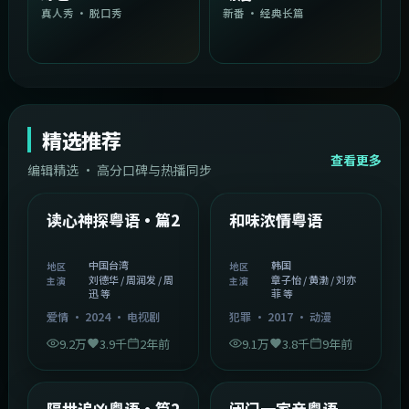
真人秀 · 脱口秀
新番 · 经典长篇
精选推荐
查看更多
编辑精选 · 高分口碑与热播同步
1:54:36
2:08:51
中国台湾
韩国
精选
精选
读心神探粤语·篇2
和味浓情粤语
中国台湾
韩国
地区
地区
刘德华 / 周润发 / 周
章子怡 / 黄渤 / 刘亦
主演
主演
迅 等
菲 等
爱情
·
2024
·
电视剧
犯罪
·
2017
·
动漫
9.2万
3.9千
2年前
9.1万
3.8千
9年前
2:05:21
1:06:37
韩国
中国香港
精选
精选
隔世追凶粤语·篇2
闭门一家亲粤语