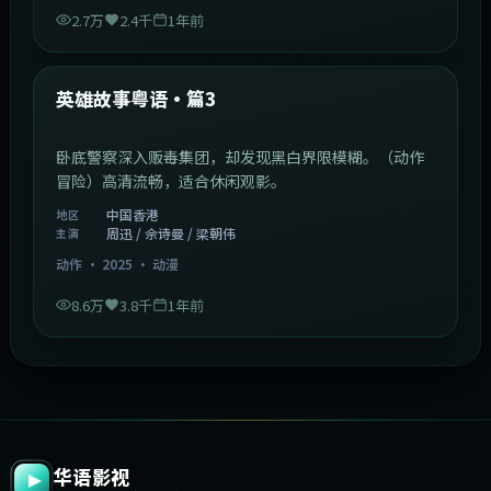
2.7万
2.4千
1年前
2:09:45
中国香港
最新
英雄故事粤语·篇3
卧底警察深入贩毒集团，却发现黑白界限模糊。（动作
冒险）高清流畅，适合休闲观影。
中国香港
地区
周迅 / 佘诗曼 / 梁朝伟
主演
动作
·
2025
·
动漫
8.6万
3.8千
1年前
华语影视