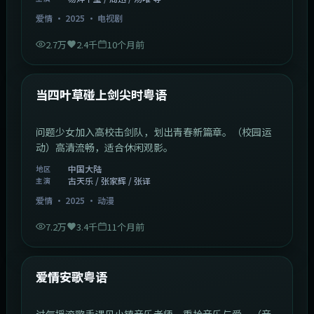
爱情
·
2025
·
电视剧
2.7万
2.4千
10个月前
1:23:05
中国大陆
最新
当四叶草碰上剑尖时粤语
问题少女加入高校击剑队，划出青春新篇章。（校园运
动）高清流畅，适合休闲观影。
中国大陆
地区
古天乐 / 张家辉 / 张译
主演
爱情
·
2025
·
动漫
7.2万
3.4千
11个月前
1:46:58
中国大陆
最新
爱情安歌粤语
过气摇滚歌手遇见小镇音乐老师，重拾音乐与爱。（音