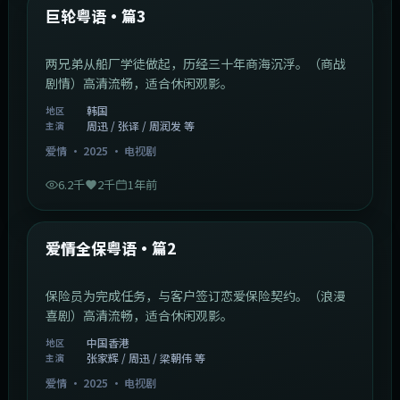
最新
巨轮粤语·篇3
两兄弟从船厂学徒做起，历经三十年商海沉浮。（商战
剧情）高清流畅，适合休闲观影。
韩国
地区
周迅 / 张译 / 周润发 等
主演
爱情
·
2025
·
电视剧
6.2千
2千
1年前
47:04
中国香港
最新
爱情全保粤语·篇2
保险员为完成任务，与客户签订恋爱保险契约。（浪漫
喜剧）高清流畅，适合休闲观影。
中国香港
地区
张家辉 / 周迅 / 梁朝伟 等
主演
爱情
·
2025
·
电视剧