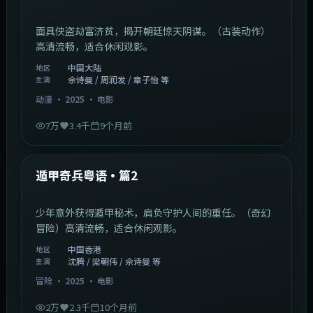
面具侠盗劫富济贫，揭开朝廷惊天阴谋。（古装动作）
高清流畅，适合休闲观影。
中国大陆
地区
佘诗曼 / 周润发 / 章子怡 等
主演
动漫
·
2025
·
电影
7万
3.4千
9个月前
1:10:21
中国香港
最新
遁甲奇兵粤语·篇2
少年意外获得遁甲秘术，肩负守护人间的重任。（奇幻
冒险）高清流畅，适合休闲观影。
中国香港
地区
沈腾 / 梁朝伟 / 佘诗曼 等
主演
冒险
·
2025
·
电影
2万
2.3千
10个月前