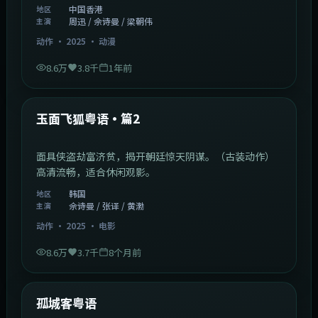
中国香港
地区
周迅 / 佘诗曼 / 梁朝伟
主演
动作
·
2025
·
动漫
8.6万
3.8千
1年前
2:13:08
韩国
热门
玉面飞狐粤语·篇2
面具侠盗劫富济贫，揭开朝廷惊天阴谋。（古装动作）
高清流畅，适合休闲观影。
韩国
地区
佘诗曼 / 张译 / 黄渤
主演
动作
·
2025
·
电影
8.6万
3.7千
8个月前
1:11:10
中国大陆
热门
孤城客粤语