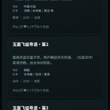
中国大陆
地区
汤唯 / 佘诗曼 / 周迅 等
主演
爱情
·
2025
·
动漫
6.1万
3.2千
8个月前
2:13:08
韩国
最新
玉面飞狐粤语·篇2
面具侠盗劫富济贫，揭开朝廷惊天阴谋。（古装动作）
高清流畅，适合休闲观影。
韩国
地区
佘诗曼 / 张译 / 黄渤
主演
动作
·
2025
·
电影
8.6万
3.7千
8个月前
1:07:39
中国大陆
最新
玉面飞狐粤语·篇3