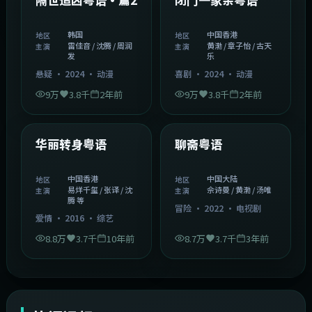
韩国
中国香港
地区
地区
雷佳音 / 沈腾 / 周润
黄渤 / 章子怡 / 古天
主演
主演
发
乐
悬疑
·
2024
·
动漫
喜剧
·
2024
·
动漫
9万
3.8千
2年前
9万
3.8千
2年前
1:27:50
2:02:43
中国香港
中国大陆
精选
精选
华丽转身粤语
聊斋粤语
中国香港
中国大陆
地区
地区
易烊千玺 / 张译 / 沈
佘诗曼 / 黄渤 / 汤唯
主演
主演
腾 等
冒险
·
2022
·
电视剧
爱情
·
2016
·
综艺
8.8万
3.7千
10年前
8.7万
3.7千
3年前