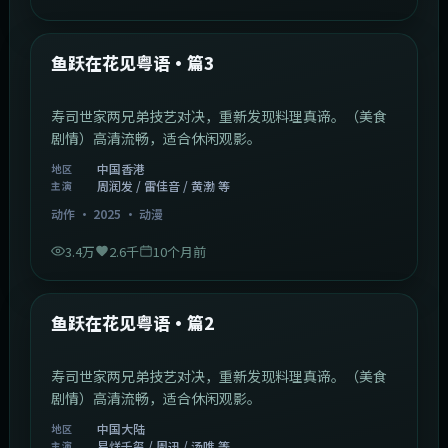
1:02:40
中国香港
最新
鱼跃在花见粤语·篇3
寿司世家两兄弟技艺对决，重新发现料理真谛。（美食
剧情）高清流畅，适合休闲观影。
中国香港
地区
周润发 / 雷佳音 / 黄渤 等
主演
动作
·
2025
·
动漫
3.4万
2.6千
10个月前
1:09:53
中国大陆
最新
鱼跃在花见粤语·篇2
寿司世家两兄弟技艺对决，重新发现料理真谛。（美食
剧情）高清流畅，适合休闲观影。
中国大陆
地区
易烊千玺 / 周迅 / 汤唯 等
主演