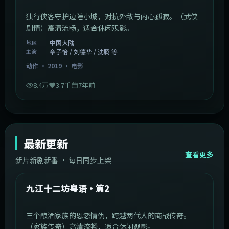
独行侠客守护边陲小城，对抗外敌与内心孤寂。（武侠
剧情）高清流畅，适合休闲观影。
中国大陆
地区
章子怡 / 刘德华 / 沈腾 等
主演
动作
·
2019
·
电影
8.4万
3.7千
7年前
最新更新
查看更多
新片新剧新番 · 每日同步上架
1:20:26
中国大陆
最新
九江十二坊粤语·篇2
三个酿酒家族的恩怨情仇，跨越两代人的商战传奇。
（家族传奇）高清流畅，适合休闲观影。