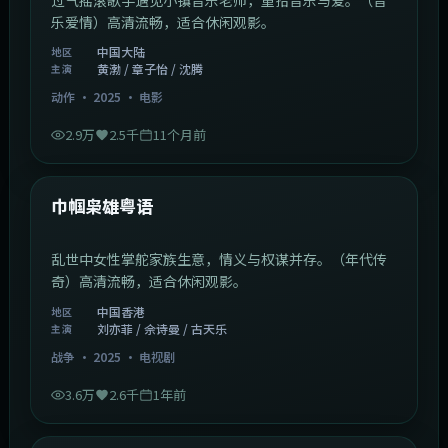
乐爱情）高清流畅，适合休闲观影。
中国大陆
地区
黄渤 / 章子怡 / 沈腾
主演
动作
·
2025
·
电影
2.9万
2.5千
11个月前
1:29:59
中国香港
最新
巾帼枭雄粤语
乱世中女性掌舵家族生意，情义与权谋并存。（年代传
奇）高清流畅，适合休闲观影。
中国香港
地区
刘亦菲 / 佘诗曼 / 古天乐
主演
战争
·
2025
·
电视剧
3.6万
2.6千
1年前
2:01:03
韩国