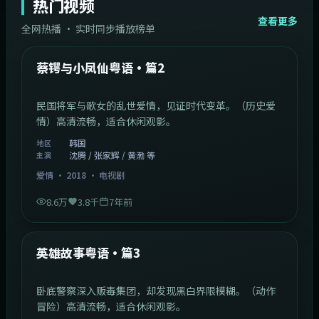
热门视频
查看更多
全网热播 · 实时同步播放榜单
44:14
韩国
热门
蔡锷与小凤仙粤语·篇2
民国将军与歌女的乱世爱情，见证时代变革。（历史爱
情）高清流畅，适合休闲观影。
韩国
地区
沈腾 / 张家辉 / 黄渤 等
主演
爱情
·
2018
·
电视剧
8.6万
3.8千
7年前
2:09:45
中国香港
热门
英雄故事粤语·篇3
卧底警察深入贩毒集团，却发现黑白界限模糊。（动作
冒险）高清流畅，适合休闲观影。