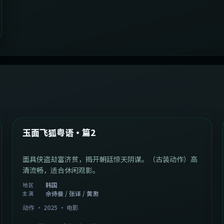
2:13:08
韩国
最新
玉面飞狐粤语·篇2
面具侠盗劫富济贫，揭开朝廷惊天阴谋。（古装动作）高
清流畅，适合休闲观影。
韩国
地区
佘诗曼 / 张译 / 黄渤
主演
动作
·
2025
·
电影