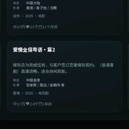
中国大陆
地区
黄渤 / 章子怡 / 沈腾
主演
动作
·
2025
·
电影
2.9万
2.5千
11个月前
47:04
中国香港
最新
爱情全保粤语·篇2
保险员为完成任务，与客户签订恋爱保险契约。（浪漫喜
剧）高清流畅，适合休闲观影。
中国香港
地区
张家辉 / 周迅 / 梁朝伟 等
主演
爱情
·
2025
·
电视剧
2.7万
2.4千
1年前