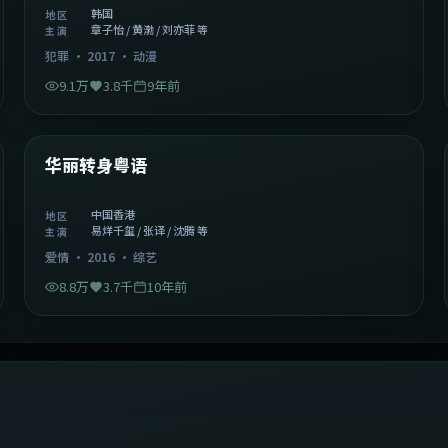
韩国
地区
章子怡 / 黄渤 / 刘亦菲 等
主演
犯罪
·
2017
·
动漫
9.1万
3.8千
9年前
1:27:50
中国香港
精选
华丽转身粤语
中国香港
地区
易烊千玺 / 张译 / 沈腾 等
主演
爱情
·
2016
·
综艺
8.8万
3.7千
10年前
2:09:45
中国香港