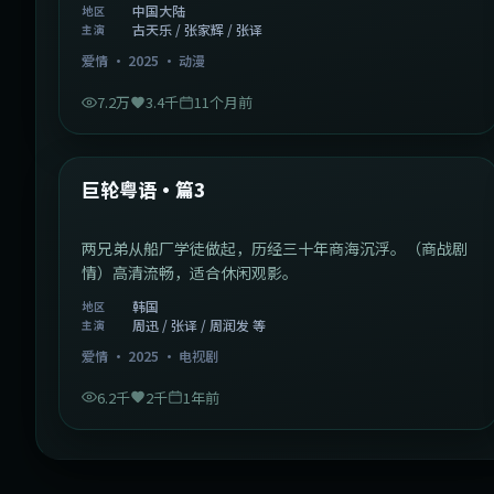
中国大陆
地区
古天乐 / 张家辉 / 张译
主演
爱情
·
2025
·
动漫
7.2万
3.4千
11个月前
2:01:03
韩国
最新
巨轮粤语·篇3
两兄弟从船厂学徒做起，历经三十年商海沉浮。（商战剧
情）高清流畅，适合休闲观影。
韩国
地区
周迅 / 张译 / 周润发 等
主演
爱情
·
2025
·
电视剧
6.2千
2千
1年前