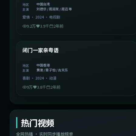
中国台湾
地区
刘德华 / 周润发 / 周迅 等
主演
爱情
·
2024
·
电视剧
9.2万
3.9千
2年前
1:06:37
中国香港
精选
闭门一家亲粤语
中国香港
地区
黄渤 / 章子怡 / 古天乐
主演
喜剧
·
2024
·
动漫
9万
3.8千
2年前
热门视频
全网热播 · 实时同步播放榜单
44:14
韩国