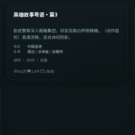
热门
英雄故事粤语·篇3
卧底警察深入贩毒集团，却发现黑白界限模糊。（动作冒
险）高清流畅，适合休闲观影。
中国香港
地区
周迅 / 佘诗曼 / 梁朝伟
主演
动作
·
2025
·
动漫
8.6万
3.8千
1年前