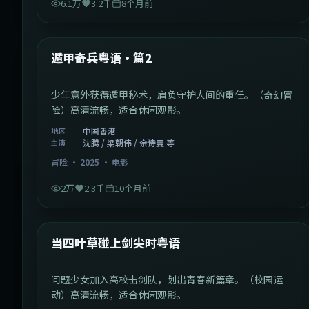
6.1万
3.2千
8个月前
1:10:21
中国香港
最新
遁甲奇兵粤语·篇2
少年意外获得遁甲秘术，肩负守护人间的重任。（奇幻冒
险）高清流畅，适合休闲观影。
中国香港
地区
沈腾 / 梁朝伟 / 佘诗曼 等
主演
冒险
·
2025
·
电影
2万
2.3千
10个月前
1:23:05
中国大陆
最新
当四叶草碰上剑尖时粤语
问题少女加入高校击剑队，划出青春新篇章。（校园运
动）高清流畅，适合休闲观影。