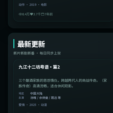
动作
·
2019
·
电影
8.4万
3.7千
7年前
最新更新
新片新剧新番 · 每日同步上架
1:20:26
中国大陆
最新
九江十二坊粤语·篇2
三个酿酒家族的恩怨情仇，跨越两代人的商战传奇。（家
族传奇）高清流畅，适合休闲观影。
中国大陆
地区
汤唯 / 佘诗曼 / 周迅 等
主演
爱情
·
2025
·
动漫