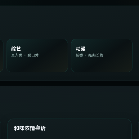
综艺
动漫
真人秀 · 脱口秀
新番 · 经典长篇
2:08:51
韩国
精选
和味浓情粤语