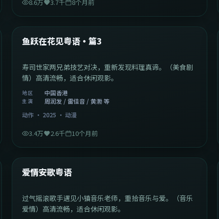
8.6万
3.7千
8个月前
1:02:40
中国香港
最新
鱼跃在花见粤语·篇3
寿司世家两兄弟技艺对决，重新发现料理真谛。（美食剧
情）高清流畅，适合休闲观影。
中国香港
地区
周润发 / 雷佳音 / 黄渤 等
主演
动作
·
2025
·
动漫
3.4万
2.6千
10个月前
1:46:58
中国大陆
最新
爱情安歌粤语
过气摇滚歌手遇见小镇音乐老师，重拾音乐与爱。（音乐
爱情）高清流畅，适合休闲观影。