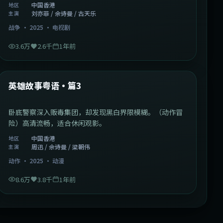
中国香港
地区
刘亦菲 / 佘诗曼 / 古天乐
主演
战争
·
2025
·
电视剧
3.6万
2.6千
1年前
2:09:45
中国香港
最新
英雄故事粤语·篇3
卧底警察深入贩毒集团，却发现黑白界限模糊。（动作冒
险）高清流畅，适合休闲观影。
中国香港
地区
周迅 / 佘诗曼 / 梁朝伟
主演
动作
·
2025
·
动漫
8.6万
3.8千
1年前