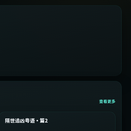
查看更多
2:05:21
韩国
精选
隔世追凶粤语·篇2