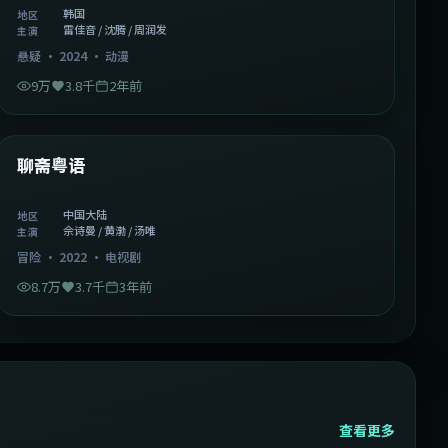
韩国
地区
雷佳音 / 沈腾 / 周润发
主演
悬疑
·
2024
·
动漫
9万
3.8千
2年前
2:02:43
中国大陆
精选
聊斋粤语
中国大陆
地区
佘诗曼 / 黄渤 / 汤唯
主演
冒险
·
2022
·
电视剧
8.7万
3.7千
3年前
查看更多
2:13:08
韩国