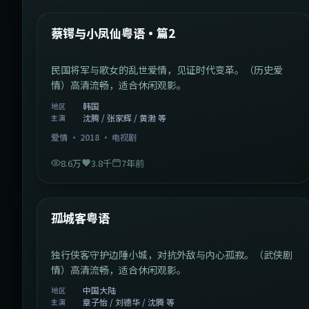
热门
蔡锷与小凤仙粤语·篇2
民国将军与歌女的乱世爱情，见证时代变革。（历史爱
情）高清流畅，适合休闲观影。
韩国
地区
沈腾 / 张家辉 / 黄渤 等
主演
爱情
·
2018
·
电视剧
8.6万
3.8千
7年前
1:11:10
中国大陆
热门
孤城客粤语
独行侠客守护边陲小城，对抗外敌与内心孤寂。（武侠剧
情）高清流畅，适合休闲观影。
中国大陆
地区
章子怡 / 刘德华 / 沈腾 等
主演