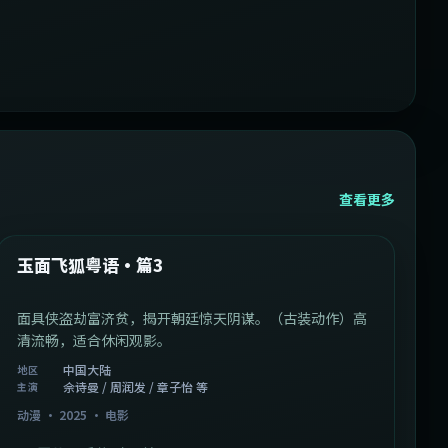
查看更多
1:07:39
中国大陆
最新
玉面飞狐粤语·篇3
面具侠盗劫富济贫，揭开朝廷惊天阴谋。（古装动作）高
清流畅，适合休闲观影。
中国大陆
地区
佘诗曼 / 周润发 / 章子怡 等
主演
动漫
·
2025
·
电影