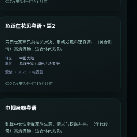
7万
3.4千
9个月前
1:09:53
中国大陆
最新
鱼跃在花见粤语·篇2
寿司世家两兄弟技艺对决，重新发现料理真谛。（美食剧
情）高清流畅，适合休闲观影。
中国大陆
地区
易烊千玺 / 周迅 / 汤唯 等
主演
爱情
·
2025
·
电视剧
2.7万
2.4千
10个月前
1:29:59
中国香港
最新
巾帼枭雄粤语
乱世中女性掌舵家族生意，情义与权谋并存。（年代传
奇）高清流畅，适合休闲观影。